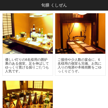
旬膳 くしぜん
優しい灯りの8名様用の囲炉
ご接待や少人数の宴会に、6
裏のある個室。足を伸ばして
名様用の個室も完備。お気に
ゆっくり寛げる掘りごたつも
入りの地酒や本格焼酎をごゆ
人気です。
っくりどうぞ。