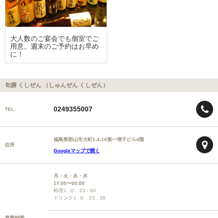
大人数のご宴会でも個室でご
用意。週末のご予約はお早め
に！
旬膳 くしぜん （しゅんぜん くしぜん）
0249355007
TEL
福島県郡山市大町1-4-16第一増子ビル4階
住所
Googleマップで開く
月・火・水・木
17:00〜00:00
料理Ｌ.Ｏ 23：00
ドリンクＬ.Ｏ 23：30
営業時間